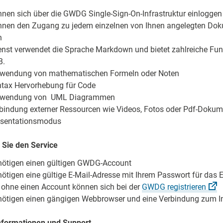
nnen sich über die GWDG Single-Sign-On-Infrastruktur einloggen
nnen den Zugang zu jedem einzelnen von Ihnen angelegten Do
n
enst verwendet die Sprache Markdown und bietet zahlreiche Fu
B.
wendung von mathematischen Formeln oder Noten
tax Hervorhebung für Code
rwendung von UML Diagrammen
bindung externer Ressourcen wie Videos, Fotos oder Pdf-Doku
äsentationsmodus
 Sie den Service
nötigen einen gültigen GWDG-Account
nötigen eine gültige E-Mail-Adresse mit Ihrem Passwort für das 
 ohne einen Account können sich bei der
GWDG
registrieren
nötigen einen gängigen Webbrowser und eine Verbindung zum In
nformationen und Support