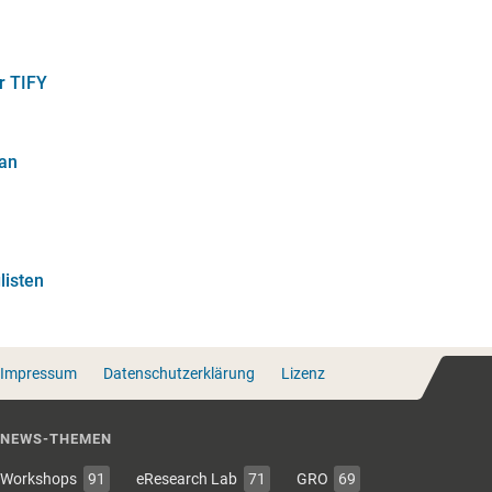
r TIFY
lan
listen
Impressum
Datenschutzerklärung
Lizenz
NEWS-THEMEN
Workshops
91
eResearch Lab
71
GRO
69