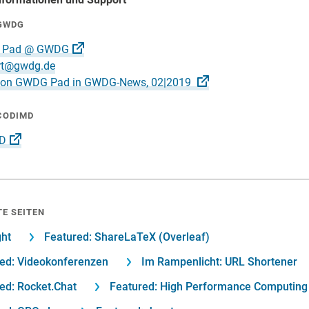
GWDG
 Pad @
GWDG
rt@gwdg.de
le on GWDG Pad in GWDG-News,
02|2019
CODIMD
D
E SEITEN
ght
Featured: ShareLaTeX (Overleaf)
ed: Videokonferenzen
Im Rampenlicht: URL Shortener
ed: Rocket.Chat
Featured: High Performance Computing