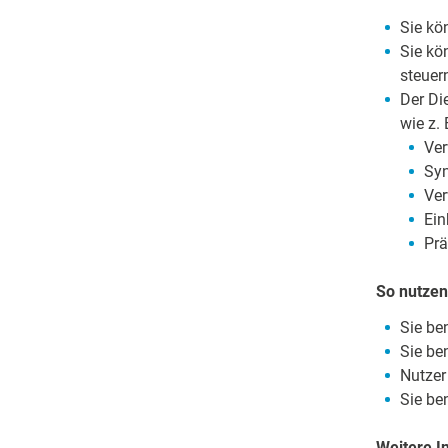
Sie kö
Sie kö
steuer
Der Di
wie z. 
Ver
Syn
Ve
Ein
Pr
So nutzen
Sie be
Sie be
Nutzer
Sie be
Weitere I