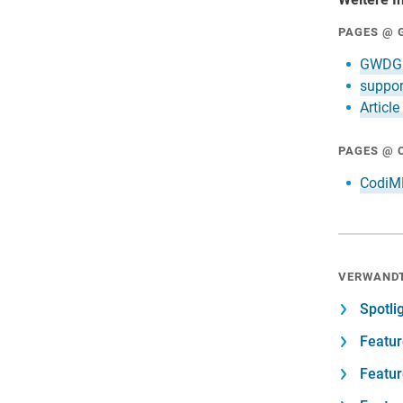
PAGES @ 
GWDG
suppo
Artic
PAGES @ 
CodiM
VERWANDT
Spotli
Featur
Featur