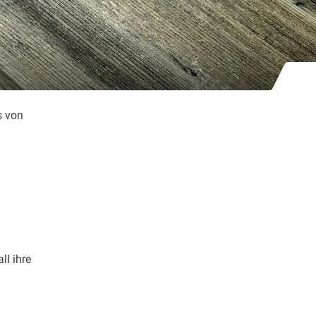
s von
ll ihre