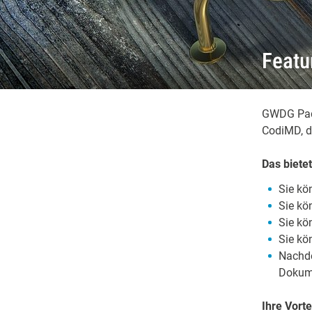
Featu
GWDG Pad i
CodiMD, d
Das bietet
Sie kö
Sie kö
Sie kö
Sie kö
Nachde
Dokume
Ihre Vorte