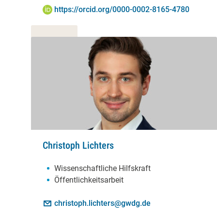
ORCID iD:
https://orcid.org/0000-0002-8165-4780
Christoph Lichters
Schwerpunkte:
Wissenschaftliche Hilfskraft
Öffentlichkeitsarbeit
Kontakt:
E-Mail:
christoph.lichters@gwdg.de