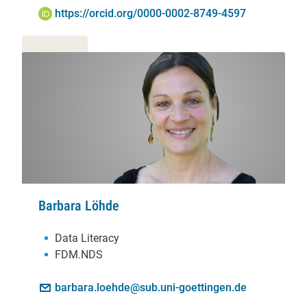
ORCID iD:
https://orcid.org/0000-0002-8749-4597
Barbara Löhde
Schwerpunkte:
Data Literacy
FDM.NDS
Kontakt:
E-Mail:
barbara.loehde@sub.uni-goettingen.de