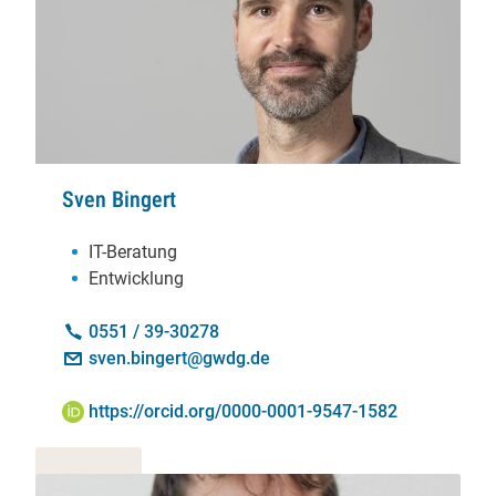
Sven Bingert
Schwerpunkte:
IT-Beratung
Entwicklung
Kontakt:
Telefon:
0551 / 39-30278
E-Mail:
sven.bingert@gwdg.de
ORCID iD:
https://orcid.org/0000-0001-9547-1582