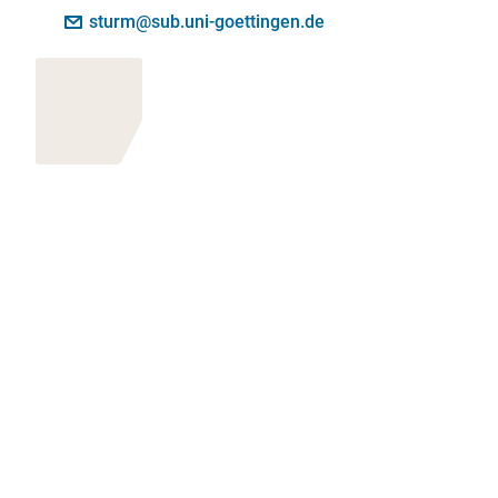
Kontakt:
E-Mail:
sturm@sub.uni-goettingen.de