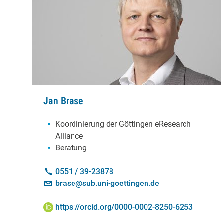
Jan Brase
Schwerpunkte:
Koordinierung der Göttingen eResearch
Alliance
Beratung
Kontakt:
Telefon:
0551 / 39-23878
E-Mail:
brase@sub.uni-goettingen.de
ORCID iD:
https://orcid.org/0000-0002-8250-6253