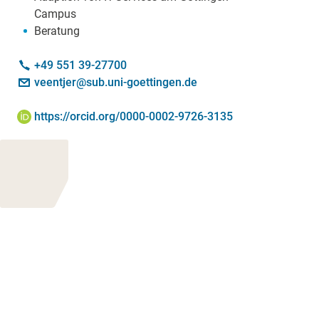
Campus
Beratung
Kontakt:
Telefon:
+49 551 39-27700
E-Mail:
veentjer@sub.uni-goettingen.de
ORCID iD:
https://orcid.org/0000-0002-9726-3135