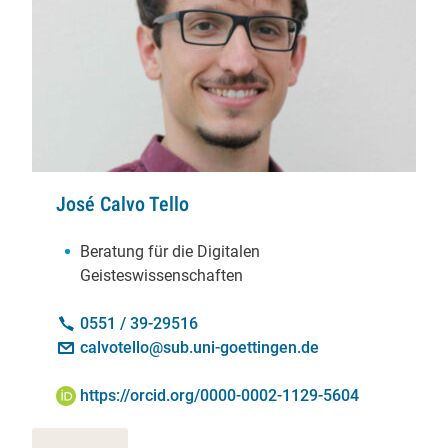
José Calvo Tello
Schwerpunkte:
Beratung für die Digitalen
Geisteswissenschaften
Kontakt:
Telefon:
0551 / 39-29516
E-Mail:
calvotello@sub.uni-goettingen.de
ORCID iD:
https://orcid.org/0000-0002-1129-5604