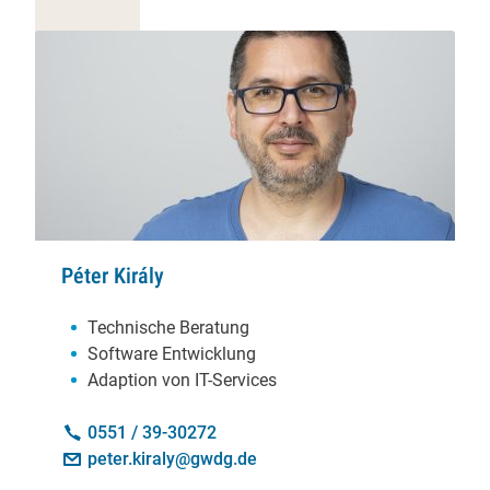
Péter Király
Schwerpunkte:
Technische Beratung
Software Entwicklung
Adaption von IT-Services
Kontakt:
Telefon:
0551 / 39-30272
E-Mail:
peter.kiraly@gwdg.de