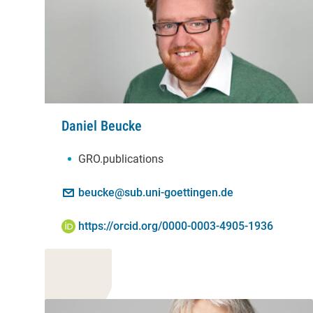
Daniel Beucke
Schwerpunkte:
GRO.publications
Kontakt:
E-Mail:
beucke@sub.uni-goettingen.de
ORCID iD:
https://orcid.org/0000-0003-4905-1936