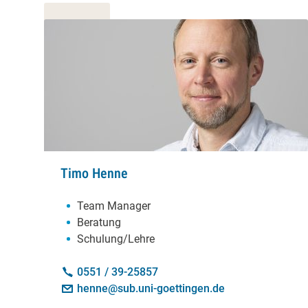
Timo Henne
Schwerpunkte:
Team Manager
Beratung
Schulung/Lehre
Kontakt:
Telefon:
0551 / 39-25857
E-Mail:
henne@sub.uni-goettingen.de