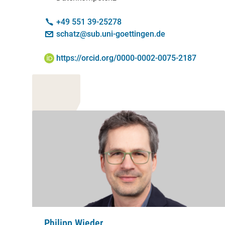
Kontakt:
Telefon:
+49 551 39-25278
E-Mail:
schatz@sub.uni-goettingen.de
ORCID iD:
https://orcid.org/0000-0002-0075-2187
Philipp Wieder