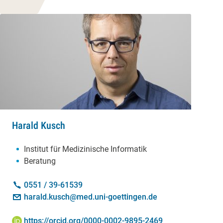
Harald Kusch
Schwerpunkte:
Institut für Medizinische Informatik
Beratung
Kontakt:
Telefon:
0551 / 39-61539
E-Mail:
harald.kusch@med.uni-goettingen.de
ORCID iD:
https://orcid.org/0000-0002-9895-2469