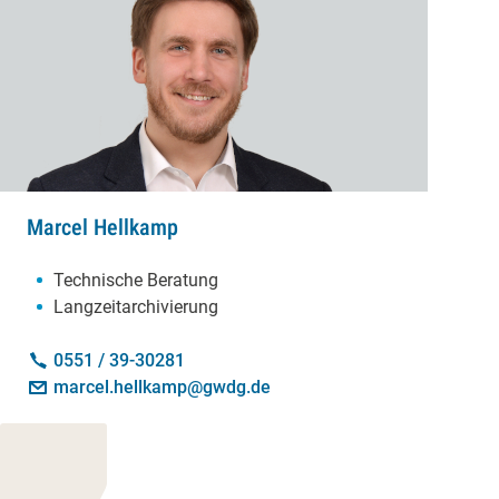
Marcel Hellkamp
Schwerpunkte:
Technische Beratung
Langzeitarchivierung
Kontakt:
Telefon:
0551 / 39-30281
E-Mail:
marcel.hellkamp@gwdg.de