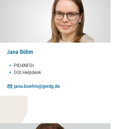
Jana Böhm
Schwerpunkte:
PID4NFDI
DOI Helpdesk
Kontakt:
E-Mail:
jana.boehm@gwdg.de