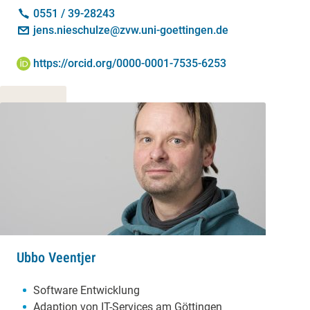
Kontakt:
Telefon:
0551 / 39-28243
E-Mail:
jens.nieschulze@zvw.uni-goettingen.de
ORCID iD:
https://orcid.org/0000-0001-7535-6253
Ubbo Veentjer
Schwerpunkte:
Software Entwicklung
Adaption von IT-Services am Göttingen