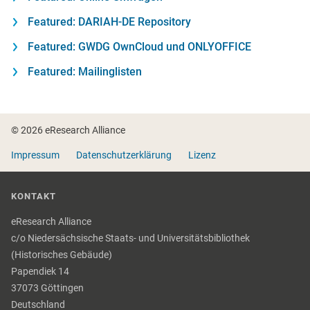
Featured: DARIAH-DE Repository
Featured: GWDG OwnCloud und ONLYOFFICE
Featured: Mailinglisten
Fußzeile
© 2026 eResearch Alliance
Impressum
Datenschutzerklärung
Lizenz
KONTAKT
eResearch Alliance
c/o Niedersächsische Staats- und Universitätsbibliothek
(Historisches Gebäude)
Papendiek 14
37073 Göttingen
Deutschland