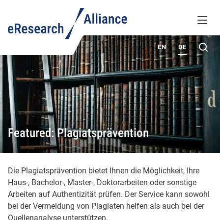
WISSENSDATENBANK
MENÜ
ÜBER UNS
Su
EN
DE
Featured: Plagiatsprävention
Die Plagiatsprävention bietet Ihnen die Möglichkeit, Ihre
Haus-, Bachelor-, Master-, Doktorarbeiten oder sonstige
Arbeiten auf Authentizität prüfen. Der Service kann sowohl
bei der Vermeidung von Plagiaten helfen als auch bei der
Quellenanalyse unterstützen.