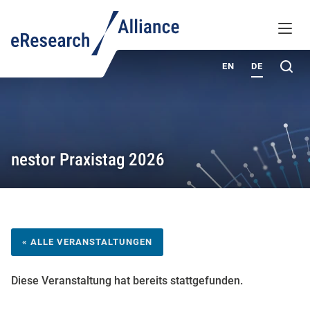
WISSENSDATENBANK
MENÜ
ÜBER UNS
Su
EN
DE
nestor Praxistag 2026
« ALLE VERANSTALTUNGEN
Diese Veranstaltung hat bereits stattgefunden.