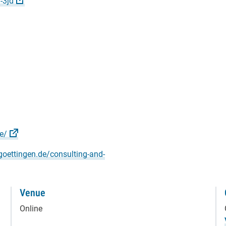
-3jd
e/
goettingen.de/consulting-and-
Venue
Online