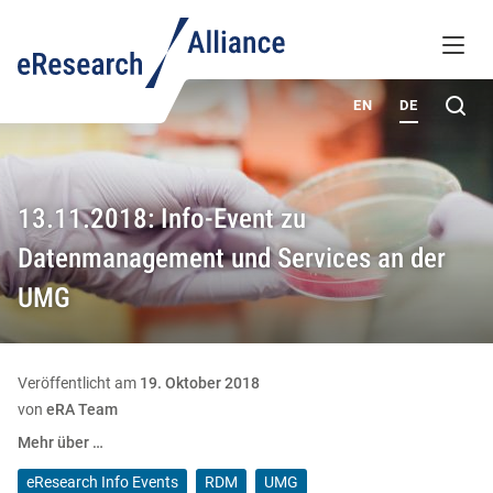
WISSENSDATENBANK
MENÜ
ÜBER UNS
Su
EN
DE
13.11.2018: Info-Event zu
Datenmanagement und Services an der
UMG
Veröffentlicht am
19. Oktober 2018
von
eRA Team
Mehr über …
eResearch Info Events
RDM
UMG